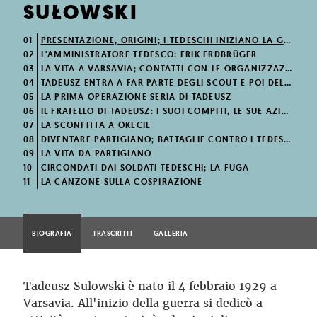
SUŁOWSKI
01
PRESENTAZIONE, ORIGINI; I TEDESCHI INIZIANO LA GUERRA
02
L'AMMINISTRATORE TEDESCO: ERIK ERDBRÜGER
03
LA VITA A VARSAVIA; CONTATTI CON LE ORGANIZZAZIONI DI SINISTRA
04
TADEUSZ ENTRA A FAR PARTE DEGLI SCOUT E POI DELLA RESISTENZA
05
LA PRIMA OPERAZIONE SERIA DI TADEUSZ
06
IL FRATELLO DI TADEUSZ: I SUOI COMPITI, LE SUE AZIONI, LA SUA MORTE
07
LA SCONFITTA A OKECIE
08
DIVENTARE PARTIGIANO; BATTAGLIE CONTRO I TEDESCHI
09
LA VITA DA PARTIGIANO
10
CIRCONDATI DAI SOLDATI TEDESCHI; LA FUGA
11
LA CANZONE SULLA COSPIRAZIONE
BIOGRAFIA
TRASCRITTI
GALLERIA
Tadeusz Sulowski è nato il 4 febbraio 1929 a
Varsavia. All'inizio della guerra si dedicò a