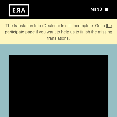
MENÜ
The translation into ›Deutsch‹ is still incomplete. Go to
the
participate page
if you want to help us to finish the missing
translations.