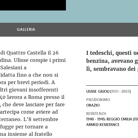
GALLERIA
di Quattro Castella il 26
I tedeschi, questi u
dina. Ulisse compie i primi
benzina, avevano gl
 Salesiani a
lì, sembravano dei 
idatta fino a che non si
ra per brevi periodi. A
tri giovani insofferenti
ULISSE GILIOLI (
1921
-
2007
)
-40 lavora a Roma presso il
PSEUDONIMO
 che deve lasciare per fare
ORAZIO
 partecipa come aviere ad
RESISTENZA
iterraneo. L’8 settembre
1940 - 1945: REGGIO EMILIA (IT
ARMED RESISTANCE
 fugge per tornare a
a insieme al fratello